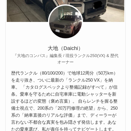
大地（Daichi）
『大地のコンパス』編集長 / 現役ランクル250(VX) & 歴代
オーナー
歴代ランクル（80/100/200）で地球12周分（50万km）
を走り抜き、ついに最新の「ランクル250 VX」を納
車。 「カタログスペックより整備記録がすべて」が信
条。愛車を守るために自宅車庫に電動シャッターを新
設するほどの変態（褒め言葉）。 自らレンチを握る整
備士視点で、200系の「20万円修理の絶望」から、250
系の「納車直後のリアルな評価」まで、ディーラーが
言わない不都合な真実を包み隠さず発信します。あな
たの愛車選び、私が責任を持ってナビゲートします。