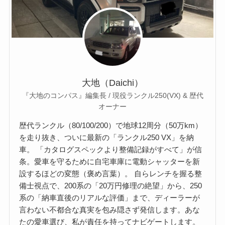
大地（Daichi）
『大地のコンパス』編集長 / 現役ランクル250(VX) & 歴代
オーナー
歴代ランクル（80/100/200）で地球12周分（50万km）
を走り抜き、ついに最新の「ランクル250 VX」を納
車。 「カタログスペックより整備記録がすべて」が信
条。愛車を守るために自宅車庫に電動シャッターを新
設するほどの変態（褒め言葉）。 自らレンチを握る整
備士視点で、200系の「20万円修理の絶望」から、250
系の「納車直後のリアルな評価」まで、ディーラーが
言わない不都合な真実を包み隠さず発信します。あな
たの愛車選び、私が責任を持ってナビゲートします。