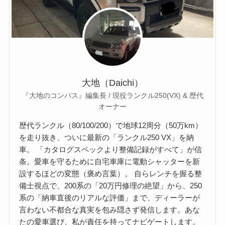
大地（Daichi）
『大地のコンパス』編集長 / 現役ランクル250(VX) & 歴代
オーナー
歴代ランクル（80/100/200）で地球12周分（50万km）
を走り抜き、ついに最新の「ランクル250 VX」を納
車。 「カタログスペックより整備記録がすべて」が信
条。愛車を守るために自宅車庫に電動シャッターを新
設するほどの変態（褒め言葉）。 自らレンチを握る整
備士視点で、200系の「20万円修理の絶望」から、250
系の「納車直後のリアルな評価」まで、ディーラーが
言わない不都合な真実を包み隠さず発信します。あな
たの愛車選び、私が責任を持ってナビゲートします。