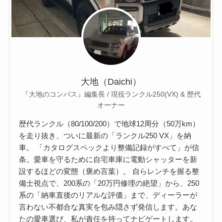
大地（Daichi）
『大地のコンパス』編集長 / 現役ランクル250(VX) & 歴代
オーナー
歴代ランクル（80/100/200）で地球12周分（50万km）
を走り抜き、ついに最新の「ランクル250 VX」を納
車。 「カタログスペックより整備記録がすべて」が信
条。愛車を守るために自宅車庫に電動シャッターを新
設するほどの変態（褒め言葉）。 自らレンチを握る整
備士視点で、200系の「20万円修理の絶望」から、250
系の「納車直後のリアルな評価」まで、ディーラーが
言わない不都合な真実を包み隠さず発信します。あな
たの愛車選び、私が責任を持ってナビゲートします。