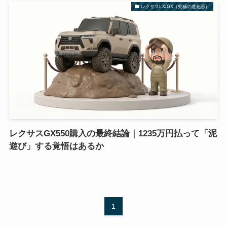
レクサスLX/GX（究極の進化形）
レクサスGX550購入の最終結論｜1235万円払って「泥
遊び」する覚悟はあるか
1