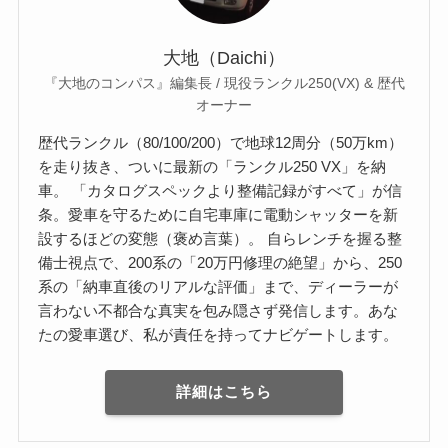
大地（Daichi）
『大地のコンパス』編集長 / 現役ランクル250(VX) & 歴代
オーナー
歴代ランクル（80/100/200）で地球12周分（50万km）
を走り抜き、ついに最新の「ランクル250 VX」を納
車。 「カタログスペックより整備記録がすべて」が信
条。愛車を守るために自宅車庫に電動シャッターを新
設するほどの変態（褒め言葉）。 自らレンチを握る整
備士視点で、200系の「20万円修理の絶望」から、250
系の「納車直後のリアルな評価」まで、ディーラーが
言わない不都合な真実を包み隠さず発信します。あな
たの愛車選び、私が責任を持ってナビゲートします。
詳細はこちら