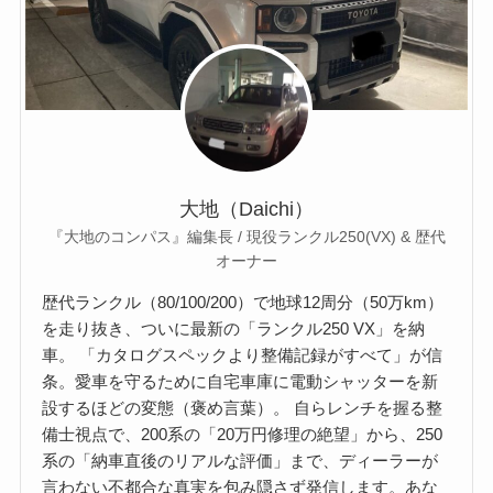
大地（Daichi）
『大地のコンパス』編集長 / 現役ランクル250(VX) & 歴代
オーナー
歴代ランクル（80/100/200）で地球12周分（50万km）
を走り抜き、ついに最新の「ランクル250 VX」を納
車。 「カタログスペックより整備記録がすべて」が信
条。愛車を守るために自宅車庫に電動シャッターを新
設するほどの変態（褒め言葉）。 自らレンチを握る整
備士視点で、200系の「20万円修理の絶望」から、250
系の「納車直後のリアルな評価」まで、ディーラーが
言わない不都合な真実を包み隠さず発信します。あな