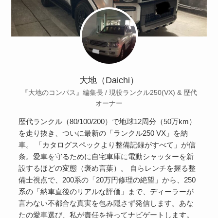
大地（Daichi）
『大地のコンパス』編集長 / 現役ランクル250(VX) & 歴代
オーナー
歴代ランクル（80/100/200）で地球12周分（50万km）
を走り抜き、ついに最新の「ランクル250 VX」を納
車。 「カタログスペックより整備記録がすべて」が信
条。愛車を守るために自宅車庫に電動シャッターを新
設するほどの変態（褒め言葉）。 自らレンチを握る整
備士視点で、200系の「20万円修理の絶望」から、250
系の「納車直後のリアルな評価」まで、ディーラーが
言わない不都合な真実を包み隠さず発信します。あな
たの愛車選び、私が責任を持ってナビゲートします。