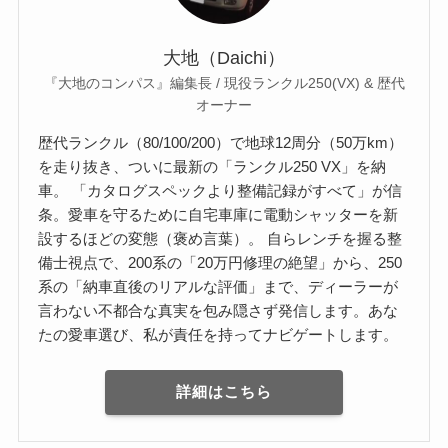
大地（Daichi）
『大地のコンパス』編集長 / 現役ランクル250(VX) & 歴代
オーナー
歴代ランクル（80/100/200）で地球12周分（50万km）
を走り抜き、ついに最新の「ランクル250 VX」を納
車。 「カタログスペックより整備記録がすべて」が信
条。愛車を守るために自宅車庫に電動シャッターを新
設するほどの変態（褒め言葉）。 自らレンチを握る整
備士視点で、200系の「20万円修理の絶望」から、250
系の「納車直後のリアルな評価」まで、ディーラーが
言わない不都合な真実を包み隠さず発信します。あな
たの愛車選び、私が責任を持ってナビゲートします。
詳細はこちら