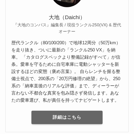
大地（Daichi）
『大地のコンパス』編集長 / 現役ランクル250(VX) & 歴代
オーナー
歴代ランクル（80/100/200）で地球12周分（50万km）
を走り抜き、ついに最新の「ランクル250 VX」を納
車。 「カタログスペックより整備記録がすべて」が信
条。愛車を守るために自宅車庫に電動シャッターを新
設するほどの変態（褒め言葉）。 自らレンチを握る整
備士視点で、200系の「20万円修理の絶望」から、250
系の「納車直後のリアルな評価」まで、ディーラーが
言わない不都合な真実を包み隠さず発信します。あな
たの愛車選び、私が責任を持ってナビゲートします。
詳細はこちら