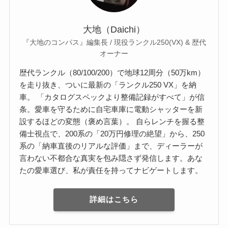
大地（Daichi）
『大地のコンパス』編集長 / 現役ランクル250(VX) & 歴代
オーナー
歴代ランクル（80/100/200）で地球12周分（50万km）
を走り抜き、ついに最新の「ランクル250 VX」を納
車。 「カタログスペックより整備記録がすべて」が信
条。愛車を守るために自宅車庫に電動シャッターを新
設するほどの変態（褒め言葉）。 自らレンチを握る整
備士視点で、200系の「20万円修理の絶望」から、250
系の「納車直後のリアルな評価」まで、ディーラーが
言わない不都合な真実を包み隠さず発信します。あな
たの愛車選び、私が責任を持ってナビゲートします。
詳細はこちら