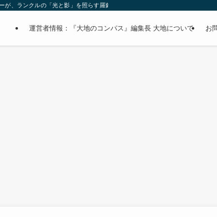
オーナーが、ランクルの「光と影」を照らす羅針盤。
運営者情報：『大地のコンパス』編集長 大地について
お