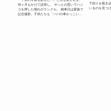
下回りを覗き
何ヶ月もかけて説得し、 やっとの思いでハン
いるのを見つけ
コを押した憧れのランクル。 納車日は家族で
記念撮影。子供たちも「パパの車かっこい...