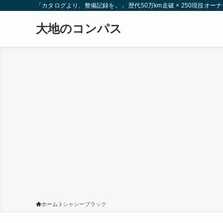
「カタログより、整備記録を。」 歴代50万km走破 × 250現役
大地のコンパス
ホーム
シャシーブラック