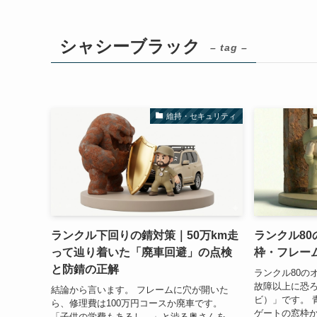
シャシーブラック
– tag –
維持・セキュリティ
ランクル下回りの錆対策｜50万km走
ランクル8
って辿り着いた「廃車回避」の点検
枠・フレー
と防錆の正解
ランクル80の
故障以上に恐
結論から言います。 フレームに穴が開いた
ビ）」です。 
ら、修理費は100万円コースか廃車です。
ゲートの窓枠
「子供の学費もあるし…」と渋る奥さんを、