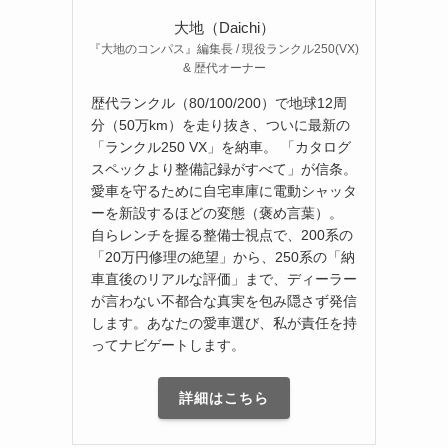
大地（Daichi）
『大地のコンパス』編集長 / 現役ランクル250(VX)
& 歴代オーナー
歴代ランクル（80/100/200）で地球12周
分（50万km）を走り抜き、ついに最新の
「ランクル250 VX」を納車。 「カタログ
スペックより整備記録がすべて」が信条。
愛車を守るために自宅車庫に電動シャッタ
ーを新設するほどの変態（褒め言葉）。
自らレンチを握る整備士視点で、200系の
「20万円修理の絶望」から、250系の「納
車直後のリアルな評価」まで、ディーラー
が言わない不都合な真実を包み隠さず発信
します。あなたの愛車選び、私が責任を持
ってナビゲートします。
詳細はこちら