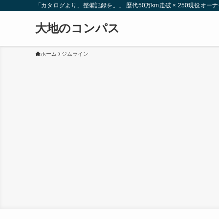
「カタログより、整備記録を。」 歴代50万km走破 × 250現役
大地のコンパス
ホーム
ジムライン