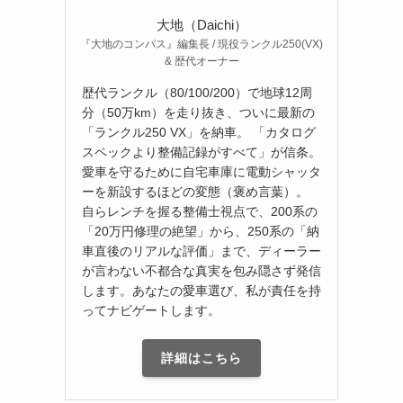
大地（Daichi）
『大地のコンパス』編集長 / 現役ランクル250(VX)
& 歴代オーナー
歴代ランクル（80/100/200）で地球12周
分（50万km）を走り抜き、ついに最新の
「ランクル250 VX」を納車。 「カタログ
スペックより整備記録がすべて」が信条。
愛車を守るために自宅車庫に電動シャッタ
ーを新設するほどの変態（褒め言葉）。
自らレンチを握る整備士視点で、200系の
「20万円修理の絶望」から、250系の「納
車直後のリアルな評価」まで、ディーラー
が言わない不都合な真実を包み隠さず発信
します。あなたの愛車選び、私が責任を持
ってナビゲートします。
詳細はこちら