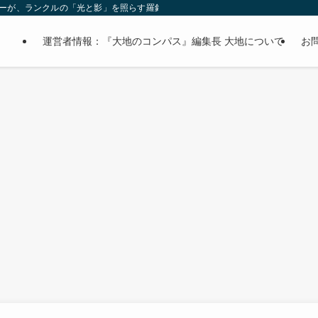
オーナーが、ランクルの「光と影」を照らす羅針盤。
運営者情報：『大地のコンパス』編集長 大地について
お