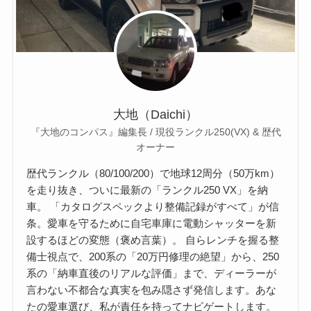
大地（Daichi）
『大地のコンパス』編集長 / 現役ランクル250(VX) & 歴代
オーナー
歴代ランクル（80/100/200）で地球12周分（50万km）
を走り抜き、ついに最新の「ランクル250 VX」を納
車。 「カタログスペックより整備記録がすべて」が信
条。愛車を守るために自宅車庫に電動シャッターを新
設するほどの変態（褒め言葉）。 自らレンチを握る整
備士視点で、200系の「20万円修理の絶望」から、250
系の「納車直後のリアルな評価」まで、ディーラーが
言わない不都合な真実を包み隠さず発信します。あな
たの愛車選び、私が責任を持ってナビゲートします。