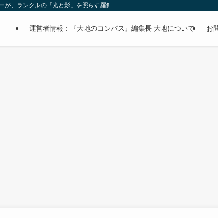
オーナーが、ランクルの「光と影」を照らす羅針盤。
運営者情報：『大地のコンパス』編集長 大地について
お