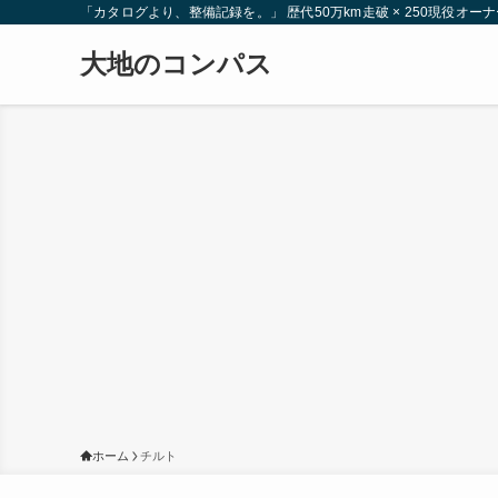
「カタログより、整備記録を。」 歴代50万km走破 × 250現役
大地のコンパス
ホーム
チルト