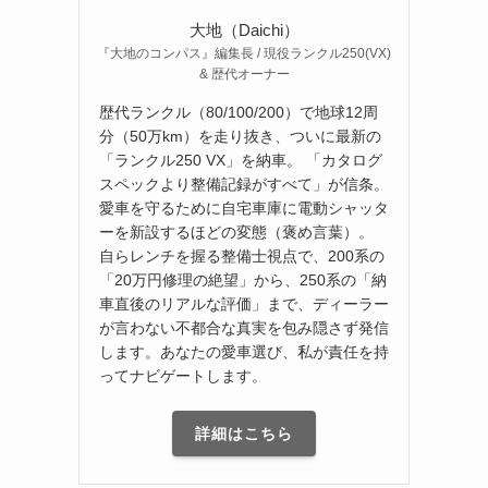
大地（Daichi）
『大地のコンパス』編集長 / 現役ランクル250(VX)
& 歴代オーナー
歴代ランクル（80/100/200）で地球12周
分（50万km）を走り抜き、ついに最新の
「ランクル250 VX」を納車。 「カタログ
スペックより整備記録がすべて」が信条。
愛車を守るために自宅車庫に電動シャッタ
ーを新設するほどの変態（褒め言葉）。
自らレンチを握る整備士視点で、200系の
「20万円修理の絶望」から、250系の「納
車直後のリアルな評価」まで、ディーラー
が言わない不都合な真実を包み隠さず発信
します。あなたの愛車選び、私が責任を持
ってナビゲートします。
詳細はこちら