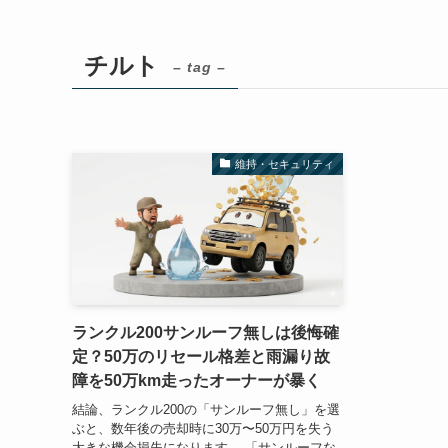
チルト
– tag –
維持・セキュリティ
ランクル200サンルーフ無しは後悔確
定？50万のリセール格差と雨漏り故
障を50万km走ったオーナーが暴く
結論、ランクル200の「サンルーフ無し」を選
ぶと、数年後の売却時に30万〜50万円を失う
大きな機会損失になります。 「サンルーフな