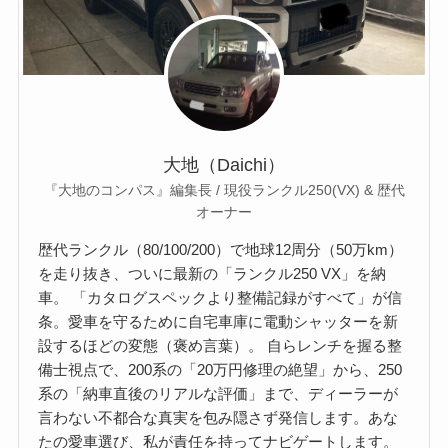
大地（Daichi）
『大地のコンパス』編集長 / 現役ランクル250(VX) & 歴代
オーナー
歴代ランクル（80/100/200）で地球12周分（50万km）
を走り抜き、ついに最新の「ランクル250 VX」を納
車。 「カタログスペックより整備記録がすべて」が信
条。愛車を守るために自宅車庫に電動シャッターを新
設するほどの変態（褒め言葉）。 自らレンチを握る整
備士視点で、200系の「20万円修理の絶望」から、250
系の「納車直後のリアルな評価」まで、ディーラーが
言わない不都合な真実を包み隠さず発信します。あな
たの愛車選び、私が責任を持ってナビゲートします。