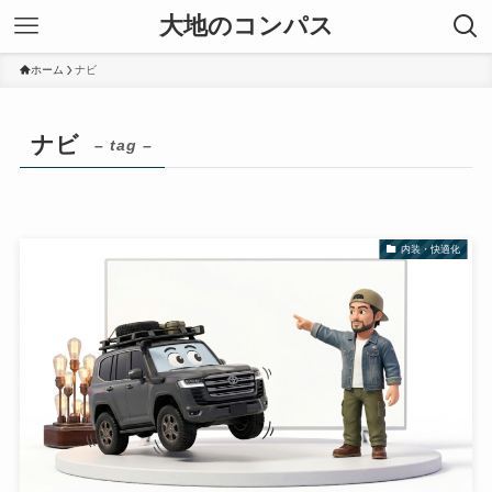
大地のコンパス
ホーム
ナビ
ナビ
– tag –
内装・快適化