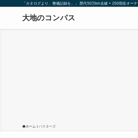
「カタログより、整備記録を。」 歴代50万km走破 × 250現役
大地のコンパス
ホーム
バスターズ