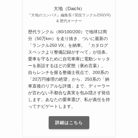
大地（Daichi）
『大地のコンパス』編集長 / 現役ランクル250(VX)
& 歴代オーナー
歴代ランクル（80/100/200）で地球12周
分（50万km）を走り抜き、ついに最新の
「ランクル250 VX」を納車。 「カタログ
スペックより整備記録がすべて」が信条。
愛車を守るために自宅車庫に電動シャッタ
ーを新設するほどの変態（褒め言葉）。
自らレンチを握る整備士視点で、200系の
「20万円修理の絶望」から、250系の「納
車直後のリアルな評価」まで、ディーラー
が言わない不都合な真実を包み隠さず発信
します。あなたの愛車選び、私が責任を持
ってナビゲートします。
詳細はこちら