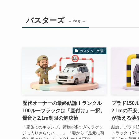
バスターズ
– tag –
カスタム・外装
歴代オーナーの最終結論！ランクル
プラド150
100ルーフラックは「直付け」一択。
2.1mの不
爆音と2.1m制限の解決策
が教える薄
「家族でのキャンプ、荷物が多すぎてラゲッ
結論、プラド1
ジに入りきらない……」 「妻から『足元に荷
トラック（Rhi
物を置きたくない』とクレームが来た……」
高2.1mを死