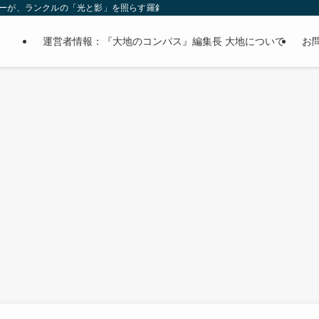
オーナーが、ランクルの「光と影」を照らす羅針盤。
運営者情報：『大地のコンパス』編集長 大地について
お