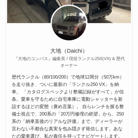
大地（Daichi）
『大地のコンパス』編集長 / 現役ランクル250(VX) & 歴代
オーナー
歴代ランクル（80/100/200）で地球12周分（50万km）
を走り抜き、ついに最新の「ランクル250 VX」を納
車。 「カタログスペックより整備記録がすべて」が信
条。愛車を守るために自宅車庫に電動シャッターを新
設するほどの変態（褒め言葉）。 自らレンチを握る整
備士視点で、200系の「20万円修理の絶望」から、250
系の「納車直後のリアルな評価」まで、ディーラーが
言わない不都合な真実を包み隠さず発信します。あな
たの愛車選び、私が責任を持ってナビゲートします。