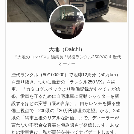
大地（Daichi）
『大地のコンパス』編集長 / 現役ランクル250(VX) & 歴代
オーナー
歴代ランクル（80/100/200）で地球12周分（50万km）
を走り抜き、ついに最新の「ランクル250 VX」を納
車。 「カタログスペックより整備記録がすべて」が信
条。愛車を守るために自宅車庫に電動シャッターを新
設するほどの変態（褒め言葉）。 自らレンチを握る整
備士視点で、200系の「20万円修理の絶望」から、250
系の「納車直後のリアルな評価」まで、ディーラーが
言わない不都合な真実を包み隠さず発信します。あな
たの愛車選び、私が責任を持ってナビゲートします。