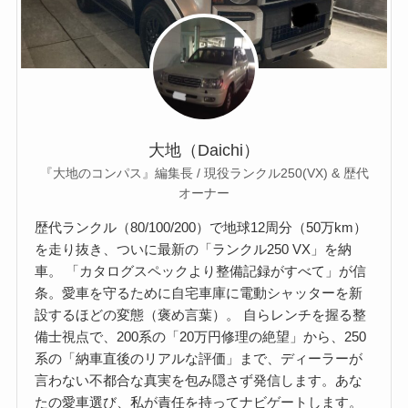
大地（Daichi）
『大地のコンパス』編集長 / 現役ランクル250(VX) & 歴代
オーナー
歴代ランクル（80/100/200）で地球12周分（50万km）
を走り抜き、ついに最新の「ランクル250 VX」を納
車。 「カタログスペックより整備記録がすべて」が信
条。愛車を守るために自宅車庫に電動シャッターを新
設するほどの変態（褒め言葉）。 自らレンチを握る整
備士視点で、200系の「20万円修理の絶望」から、250
系の「納車直後のリアルな評価」まで、ディーラーが
言わない不都合な真実を包み隠さず発信します。あな
たの愛車選び、私が責任を持ってナビゲートします。