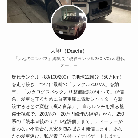
大地（Daichi）
『大地のコンパス』編集長 / 現役ランクル250(VX) & 歴代
オーナー
歴代ランクル（80/100/200）で地球12周分（50万km）
を走り抜き、ついに最新の「ランクル250 VX」を納
車。 「カタログスペックより整備記録がすべて」が信
条。愛車を守るために自宅車庫に電動シャッターを新
設するほどの変態（褒め言葉）。 自らレンチを握る整
備士視点で、200系の「20万円修理の絶望」から、250
系の「納車直後のリアルな評価」まで、ディーラーが
言わない不都合な真実を包み隠さず発信します。あな
たの愛車選び、私が責任を持ってナビゲートします。