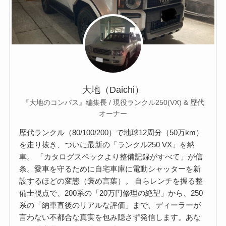
大地（Daichi）
『大地のコンパス』編集長 / 現役ランクル250(VX) & 歴代
オーナー
歴代ランクル（80/100/200）で地球12周分（50万km）
を走り抜き、ついに最新の「ランクル250 VX」を納
車。 「カタログスペックより整備記録がすべて」が信
条。愛車を守るために自宅車庫に電動シャッターを新
設するほどの変態（褒め言葉）。 自らレンチを握る整
備士視点で、200系の「20万円修理の絶望」から、250
系の「納車直後のリアルな評価」まで、ディーラーが
言わない不都合な真実を包み隠さず発信します。あな