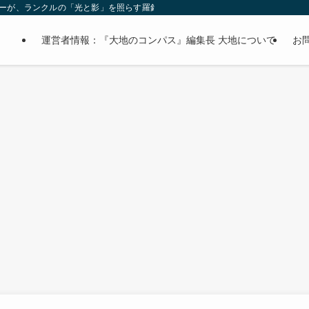
オーナーが、ランクルの「光と影」を照らす羅針盤。
運営者情報：『大地のコンパス』編集長 大地について
お