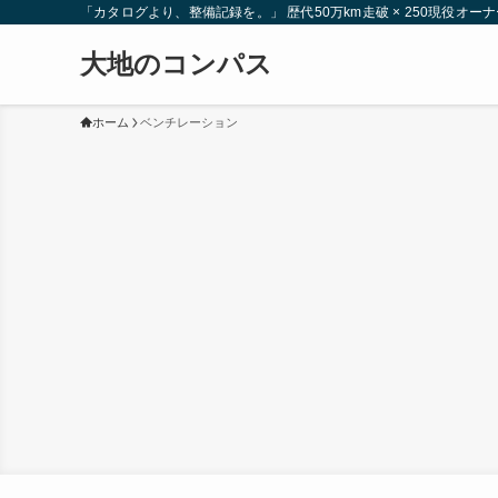
「カタログより、整備記録を。」 歴代50万km走破 × 250現役
大地のコンパス
ホーム
ベンチレーション