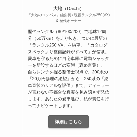
大地（Daichi）
『大地のコンパス』編集長 / 現役ランクル250(VX)
& 歴代オーナー
歴代ランクル（80/100/200）で地球12周
分（50万km）を走り抜き、ついに最新の
「ランクル250 VX」を納車。 「カタログ
スペックより整備記録がすべて」が信条。
愛車を守るために自宅車庫に電動シャッタ
ーを新設するほどの変態（褒め言葉）。
自らレンチを握る整備士視点で、200系の
「20万円修理の絶望」から、250系の「納
車直後のリアルな評価」まで、ディーラー
が言わない不都合な真実を包み隠さず発信
します。あなたの愛車選び、私が責任を持
ってナビゲートします。
詳細はこちら