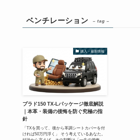
ベンチレーション
– tag –
購入・最新情報
プラド150 TX-Lパッケージ徹底解説
｜本革・装備の後悔を防ぐ究極の指
針
「TXを買って、後から革調シートカバーを付
ければ50万円浮く」 そう考えているあなた。
結論から言えば、その判断は「一生の後悔」