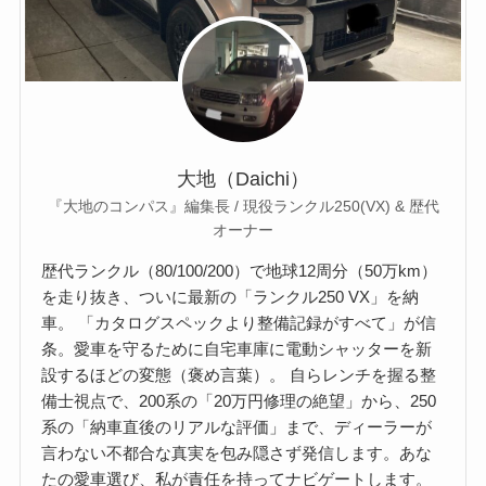
大地（Daichi）
『大地のコンパス』編集長 / 現役ランクル250(VX) & 歴代
オーナー
歴代ランクル（80/100/200）で地球12周分（50万km）
を走り抜き、ついに最新の「ランクル250 VX」を納
車。 「カタログスペックより整備記録がすべて」が信
条。愛車を守るために自宅車庫に電動シャッターを新
設するほどの変態（褒め言葉）。 自らレンチを握る整
備士視点で、200系の「20万円修理の絶望」から、250
系の「納車直後のリアルな評価」まで、ディーラーが
言わない不都合な真実を包み隠さず発信します。あな
たの愛車選び、私が責任を持ってナビゲートします。