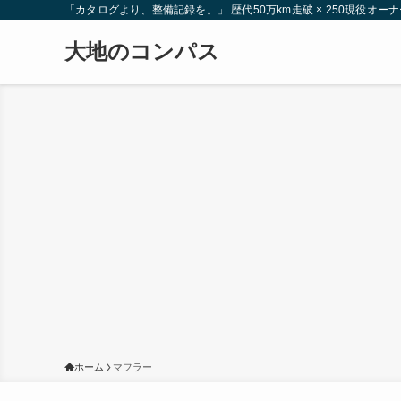
「カタログより、整備記録を。」 歴代50万km走破 × 250現役
大地のコンパス
ホーム
マフラー