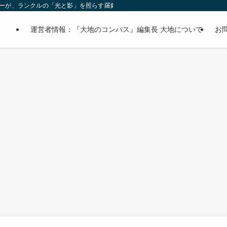
オーナーが、ランクルの「光と影」を照らす羅針盤。
運営者情報：『大地のコンパス』編集長 大地について
お