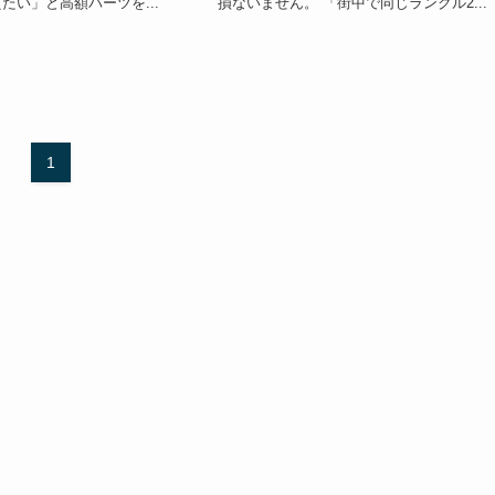
たい」と高額パーツを...
損ないません。 「街中で同じランクル2...
1