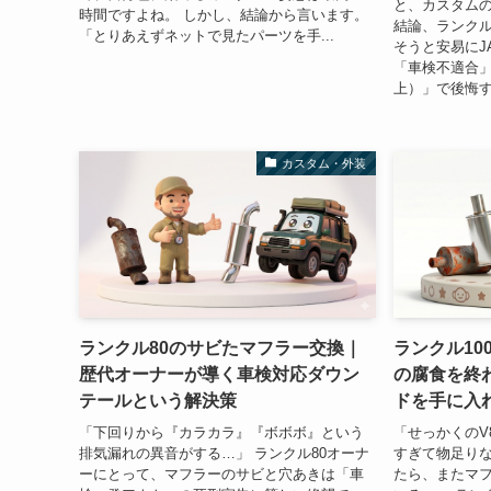
と、カスタム
時間ですよね。 しかし、結論から言います。
結論、ランクル
「とりあえずネットで見たパーツを手...
そうと安易にJ
「車検不適合」
上）」で後悔す
カスタム・外装
ランクル80のサビたマフラー交換｜
ランクル10
歴代オーナーが導く車検対応ダウン
の腐食を終わ
テールという解決策
ドを手に入
「下回りから『カラカラ』『ボボボ』という
「せっかくのV
排気漏れの異音がする…」 ランクル80オーナ
すぎて物足りな
ーにとって、マフラーのサビと穴あきは「車
たら、またマ