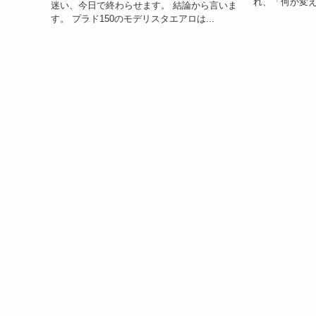
れ、「何か変え
迷い、今日で終わらせます。 結論から言いま
す。 プラド150のモデリスタエアロは...