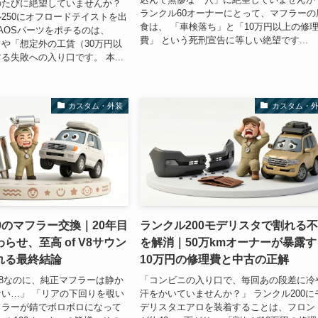
のたびに絶望していませんか？
ランクル60オーナーにとって、マフラーの
250にオフロードテイストを出
食は、 「車検落ち」と「10万円以上の修
AOSパーツをポチるのは、
費」 という死刑宣告に等しい絶望です...
や「想定外の工賃（30万円以
る失敗への入り口です。 本...
カスタム・外装
カスタム・
0のマフラー交換｜20年目
ランクル200モデリスタで割れる
らせ、至高 of V8サウン
を解消｜50万kmオーナーが暴露す
れる最終結論
10万円の修理費と中古の正解
8なのに、純正マフラーは静か
「コンビニの入り口で、毎回あの段差に冷
い…」 「リアの下回りを覗い
汗をかいていませんか？」 ランクル200に
フラーが錆でボロボロになって
デリスタエアロを装着することは、フロン