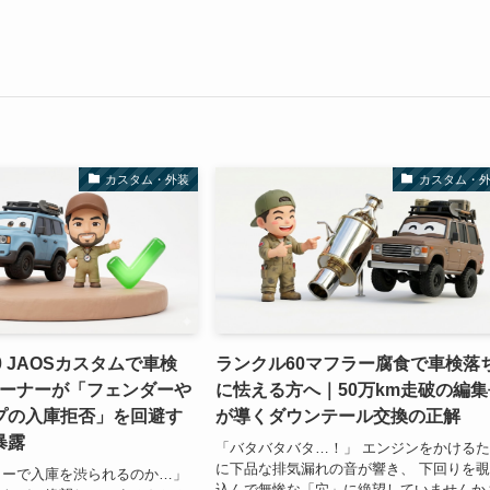
カスタム・外装
カスタム・
0 JAOSカスタムで車検
ランクル60マフラー腐食で車検落
オーナーが「フェンダーや
に怯える方へ｜50万km走破の編集
プの入庫拒否」を回避す
が導くダウンテール交換の正解
暴露
「バタバタバタ…！」 エンジンをかける
に下品な排気漏れの音が響き、 下回りを
ラーで入庫を渋られるのか…」
込んで無惨な「穴」に絶望していませんか