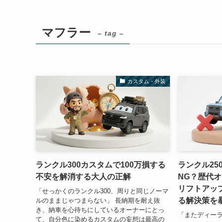
マフラー
– tag –
カスタム・外装
ランクル300カスタムで100万損する
ランクル25
不安を解消する大人の正解
NG？歴代
リフトアッ
「せっかくのランクル300、周りと同じノーマ
る解決策を
ルのままじゃつまらない」 長納期を耐え抜
き、納車を心待ちにしているオーナーにとっ
「またディー
て、自分色に染めるカスタムの妄想は最高の