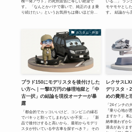
検一発アウト」の死刑宣告に等しい絶望で
いる…」 ラン
す。 「なんとかパテで塞いで、純正のまま乗
モヤモヤとし
り続けたい」というお気持ちは痛いほど分...
す。 結論から言
カスタム・外装
プラド150にモデリスタを後付けした
レクサスLX
い方へ｜一撃8万円の修理地獄と「中
デリスタ・
古一択」の結論を現役オーナーが暴
めの費用と
露
「24インチの
『乗り心地が
「都会的でカッコいいけど、コンビニの縁石
ますか？」 私
でバキッと割ってしまわないか不安…」 「新
納車後わずか1
品で後付けすると高いから、最初からモデリ
過去があります
スタが付いている中古車を探すべき？」 その