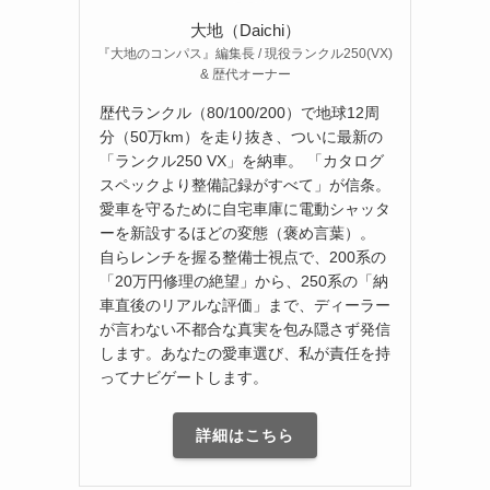
大地（Daichi）
『大地のコンパス』編集長 / 現役ランクル250(VX)
& 歴代オーナー
歴代ランクル（80/100/200）で地球12周
分（50万km）を走り抜き、ついに最新の
「ランクル250 VX」を納車。 「カタログ
スペックより整備記録がすべて」が信条。
愛車を守るために自宅車庫に電動シャッタ
ーを新設するほどの変態（褒め言葉）。
自らレンチを握る整備士視点で、200系の
「20万円修理の絶望」から、250系の「納
車直後のリアルな評価」まで、ディーラー
が言わない不都合な真実を包み隠さず発信
します。あなたの愛車選び、私が責任を持
ってナビゲートします。
詳細はこちら