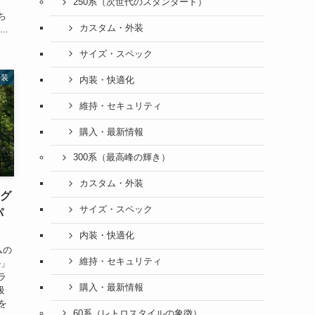
250系（次世代のスタンダード）
ち
カスタム・外装
..
サイズ・スペック
外装
内装・快適化
維持・セキュリティ
購入・最新情報
300系（最高峰の輝き）
カスタム・外装
｜グ
サイズ・スペック
パ
内装・快適化
ムの
維持・セキュリティ
ル」
ラ
購入・最新情報
級
を
60系（レトロスタイルの象徴）