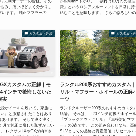
クル100オーナーの皆様、その
が約40mm下がり、 「割れば10万円の修理
た悩み、痛いほどよく分かりま
費」というロシアンルーレットを日常に持
います。 純正マフラーの...
込むことを意味します。 さらに恐ろしいの.
カスタム・外装
カスタム・
/GXカスタムの正解｜モ
ランクル200系おすすめカスタム
24インチで後悔しないた
リル・マフラー・ホイールの正解
現実
ーツ
大径ホイールを履いて、家族に
ランドクルーザー200系のおすすめカスタ
悪い』と激怒されたことはあり
結論。 それは、「20インチ前後のホイー
はあります。 そして泣く泣く、
「ブラックアウトグリル」「車検対応マフ
ヶ月で純正に戻した恥ずかしい
ー」の3点です。 この組み合わせなら、高
。 レクサスLXやGXが納車さ
SUVとしての品格と資産価値（リセール）