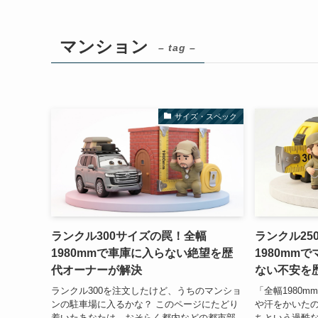
マンション
– tag –
サイズ・スペック
ランクル300サイズの罠！全幅
ランクル25
1980mmで車庫に入らない絶望を歴
1980mm
代オーナーが解決
ない不安を
ランクル300を注文したけど、うちのマンショ
「全幅1980
ンの駐車場に入るかな？ このページにたどり
や汗をかいたの
着いたあなたは、おそらく都内などの都市部
ちという過酷