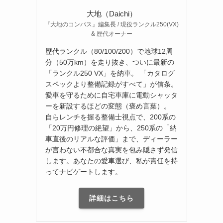
大地（Daichi）
『大地のコンパス』編集長 / 現役ランクル250(VX)
& 歴代オーナー
歴代ランクル（80/100/200）で地球12周
分（50万km）を走り抜き、ついに最新の
「ランクル250 VX」を納車。 「カタログ
スペックより整備記録がすべて」が信条。
愛車を守るために自宅車庫に電動シャッタ
ーを新設するほどの変態（褒め言葉）。
自らレンチを握る整備士視点で、200系の
「20万円修理の絶望」から、250系の「納
車直後のリアルな評価」まで、ディーラー
が言わない不都合な真実を包み隠さず発信
します。あなたの愛車選び、私が責任を持
ってナビゲートします。
詳細はこちら