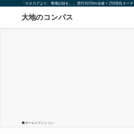
「カタログより、整備記録を。」 歴代50万km走破 × 250現役
大地のコンパス
ホーム
マンション