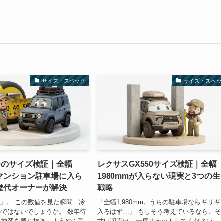
サイズ・スペック
サイズ・スペ
0のサイズ検証｜全幅
レクサスGX550サイズ検証｜全幅
でマンション駐車場に入ら
1980mmが入らない現実と3つの
歴代オーナーが解決
戦略
mm」。 この数値を見た瞬間、冷
「全幅1,980mm。うちの駐車場ならギリギ
ではないでしょうか。 数年待
入るはず…」 もしそう考えているなら、
な抽選を勝ち抜き、ようやく手
甘い認識は、一度リセットしてください。