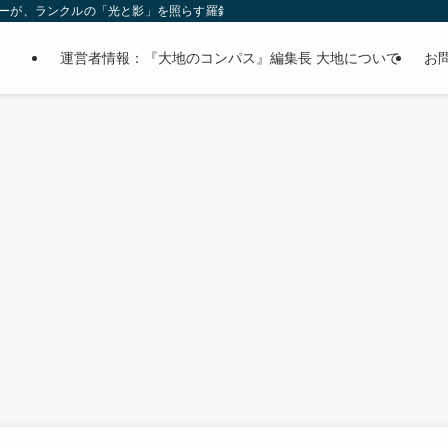
オーナーが、ランクルの「光と影」を照らす羅針盤。
運営者情報：『大地のコンパス』編集長 大地について
お