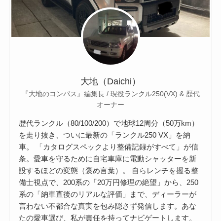
大地（Daichi）
『大地のコンパス』編集長 / 現役ランクル250(VX) & 歴代
オーナー
歴代ランクル（80/100/200）で地球12周分（50万km）
を走り抜き、ついに最新の「ランクル250 VX」を納
車。 「カタログスペックより整備記録がすべて」が信
条。愛車を守るために自宅車庫に電動シャッターを新
設するほどの変態（褒め言葉）。 自らレンチを握る整
備士視点で、200系の「20万円修理の絶望」から、250
系の「納車直後のリアルな評価」まで、ディーラーが
言わない不都合な真実を包み隠さず発信します。あな
たの愛車選び、私が責任を持ってナビゲートします。