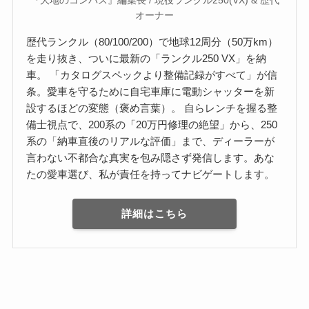
『大地のコンパス』編集長 / 現役ランクル250(VX) & 歴代
オーナー
歴代ランクル（80/100/200）で地球12周分（50万km）
を走り抜き、ついに最新の「ランクル250 VX」を納
車。 「カタログスペックより整備記録がすべて」が信
条。愛車を守るために自宅車庫に電動シャッターを新
設するほどの変態（褒め言葉）。 自らレンチを握る整
備士視点で、200系の「20万円修理の絶望」から、250
系の「納車直後のリアルな評価」まで、ディーラーが
言わない不都合な真実を包み隠さず発信します。あな
たの愛車選び、私が責任を持ってナビゲートします。
詳細はこちら