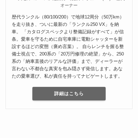
オーナー
歴代ランクル（80/100/200）で地球12周分（50万km）
を走り抜き、ついに最新の「ランクル250 VX」を納
車。 「カタログスペックより整備記録がすべて」が信
条。愛車を守るために自宅車庫に電動シャッターを新
設するほどの変態（褒め言葉）。 自らレンチを握る整
備士視点で、200系の「20万円修理の絶望」から、250
系の「納車直後のリアルな評価」まで、ディーラーが
言わない不都合な真実を包み隠さず発信します。あな
たの愛車選び、私が責任を持ってナビゲートします。
詳細はこちら