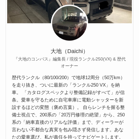
大地（Daichi）
『大地のコンパス』編集長 / 現役ランクル250(VX) & 歴代
オーナー
歴代ランクル（80/100/200）で地球12周分（50万km）
を走り抜き、ついに最新の「ランクル250 VX」を納
車。 「カタログスペックより整備記録がすべて」が信
条。愛車を守るために自宅車庫に電動シャッターを新
設するほどの変態（褒め言葉）。 自らレンチを握る整
備士視点で、200系の「20万円修理の絶望」から、250
系の「納車直後のリアルな評価」まで、ディーラーが
言わない不都合な真実を包み隠さず発信します。あな
たの愛車選び、私が責任を持ってナビゲートします。