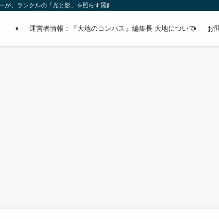
オーナーが、ランクルの「光と影」を照らす羅針盤。
運営者情報：『大地のコンパス』編集長 大地について
お