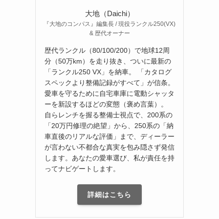
大地（Daichi）
『大地のコンパス』編集長 / 現役ランクル250(VX)
& 歴代オーナー
歴代ランクル（80/100/200）で地球12周
分（50万km）を走り抜き、ついに最新の
「ランクル250 VX」を納車。 「カタログ
スペックより整備記録がすべて」が信条。
愛車を守るために自宅車庫に電動シャッタ
ーを新設するほどの変態（褒め言葉）。
自らレンチを握る整備士視点で、200系の
「20万円修理の絶望」から、250系の「納
車直後のリアルな評価」まで、ディーラー
が言わない不都合な真実を包み隠さず発信
します。あなたの愛車選び、私が責任を持
ってナビゲートします。
詳細はこちら