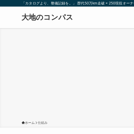
「カタログより、整備記録を。」 歴代50万km走破 × 250現役
大地のコンパス
ホーム
仕組み