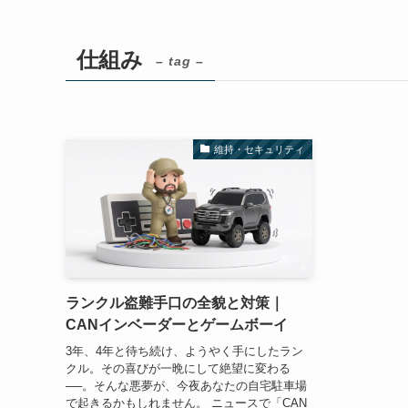
仕組み
– tag –
維持・セキュリティ
ランクル盗難手口の全貌と対策｜
CANインベーダーとゲームボーイ
3年、4年と待ち続け、ようやく手にしたラン
クル。その喜びが一晩にして絶望に変わる
──。そんな悪夢が、今夜あなたの自宅駐車場
で起きるかもしれません。 ニュースで「CAN