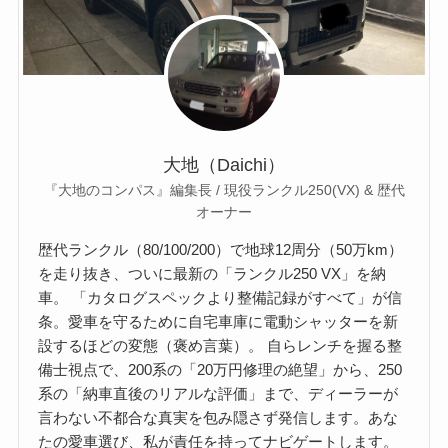
大地（Daichi）
『大地のコンパス』編集長 / 現役ランクル250(VX) & 歴代
オーナー
歴代ランクル（80/100/200）で地球12周分（50万km）
を走り抜き、ついに最新の「ランクル250 VX」を納
車。 「カタログスペックより整備記録がすべて」が信
条。愛車を守るために自宅車庫に電動シャッターを新
設するほどの変態（褒め言葉）。 自らレンチを握る整
備士視点で、200系の「20万円修理の絶望」から、250
系の「納車直後のリアルな評価」まで、ディーラーが
言わない不都合な真実を包み隠さず発信します。あな
たの愛車選び、私が責任を持ってナビゲートします。