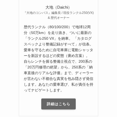
大地（Daichi）
『大地のコンパス』編集長 / 現役ランクル250(VX)
& 歴代オーナー
歴代ランクル（80/100/200）で地球12周
分（50万km）を走り抜き、ついに最新の
「ランクル250 VX」を納車。 「カタログ
スペックより整備記録がすべて」が信条。
愛車を守るために自宅車庫に電動シャッタ
ーを新設するほどの変態（褒め言葉）。
自らレンチを握る整備士視点で、200系の
「20万円修理の絶望」から、250系の「納
車直後のリアルな評価」まで、ディーラー
が言わない不都合な真実を包み隠さず発信
します。あなたの愛車選び、私が責任を持
ってナビゲートします。
詳細はこちら