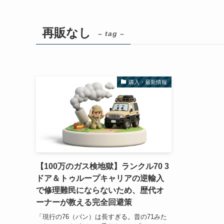
再販なし
– tag –
購入・最新情報
【100万のガス検地獄】ランクル70 3
ドア＆トゥループキャリアの逆輸入
で修理難民にならないため、歴代オ
ーナーが教える完全回避策
「現行の76（バン）は長すぎる。昔の71みた