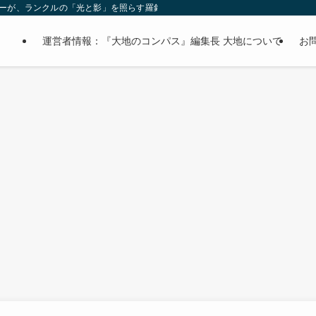
オーナーが、ランクルの「光と影」を照らす羅針盤。
運営者情報：『大地のコンパス』編集長 大地について
お