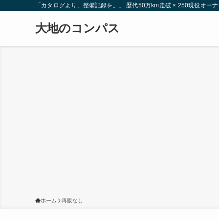
「カタログより、整備記録を。」 歴代50万km走破 × 250現役
大地のコンパス
ホーム
再販なし