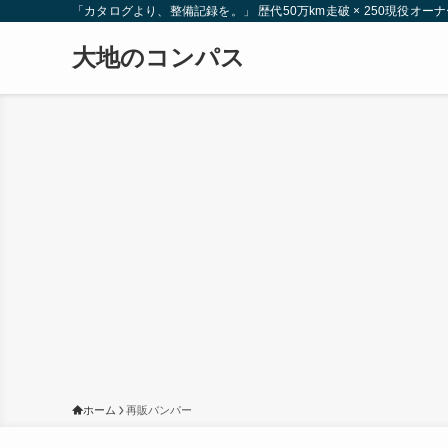
「カタログより、整備記録を。」 歴代50万km走破 × 250現役
大地のコンパス
ホーム
再販バンパー