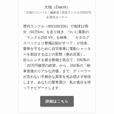
大地（Daichi）
『大地のコンパス』編集長 / 現役ランクル250(VX)
& 歴代オーナー
歴代ランクル（80/100/200）で地球12周
分（50万km）を走り抜き、ついに最新の
「ランクル250 VX」を納車。 「カタログ
スペックより整備記録がすべて」が信条。
愛車を守るために自宅車庫に電動シャッタ
ーを新設するほどの変態（褒め言葉）。
自らレンチを握る整備士視点で、200系の
「20万円修理の絶望」から、250系の「納
車直後のリアルな評価」まで、ディーラー
が言わない不都合な真実を包み隠さず発信
します。あなたの愛車選び、私が責任を持
ってナビゲートします。
詳細はこちら