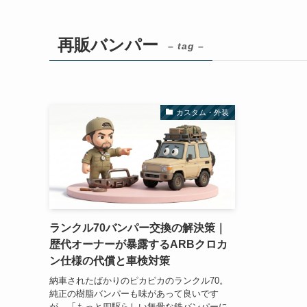
再販バンパー
– tag –
カスタム・外装
ランクル70バンパー交換の解決策｜
歴代オーナーが暴露するARBクロカ
ン仕様の代償と車検対策
納車されたばかりのピカピカのランクル70。
純正の樹脂バンパーも味があって良いです
が、「もっと四駆らしい無骨な鉄バンパーに