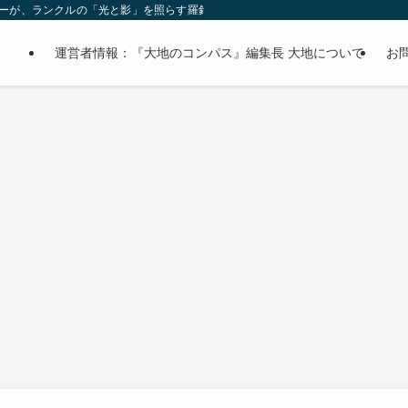
オーナーが、ランクルの「光と影」を照らす羅針盤。
運営者情報：『大地のコンパス』編集長 大地について
お