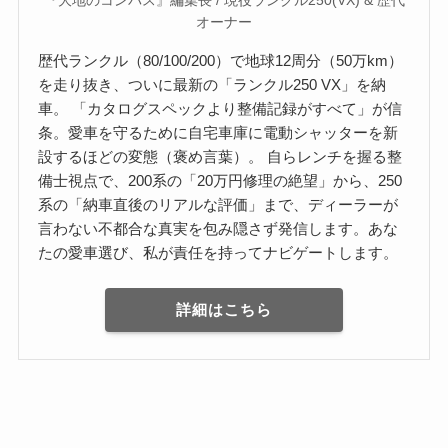
『大地のコンパス』編集長 / 現役ランクル250(VX) & 歴代
オーナー
歴代ランクル（80/100/200）で地球12周分（50万km）
を走り抜き、ついに最新の「ランクル250 VX」を納
車。 「カタログスペックより整備記録がすべて」が信
条。愛車を守るために自宅車庫に電動シャッターを新
設するほどの変態（褒め言葉）。 自らレンチを握る整
備士視点で、200系の「20万円修理の絶望」から、250
系の「納車直後のリアルな評価」まで、ディーラーが
言わない不都合な真実を包み隠さず発信します。あな
たの愛車選び、私が責任を持ってナビゲートします。
詳細はこちら