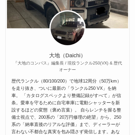
大地（Daichi）
『大地のコンパス』編集長 / 現役ランクル250(VX) & 歴代
オーナー
歴代ランクル（80/100/200）で地球12周分（50万km）
を走り抜き、ついに最新の「ランクル250 VX」を納
車。 「カタログスペックより整備記録がすべて」が信
条。愛車を守るために自宅車庫に電動シャッターを新
設するほどの変態（褒め言葉）。 自らレンチを握る整
備士視点で、200系の「20万円修理の絶望」から、250
系の「納車直後のリアルな評価」まで、ディーラーが
言わない不都合な真実を包み隠さず発信します。あな