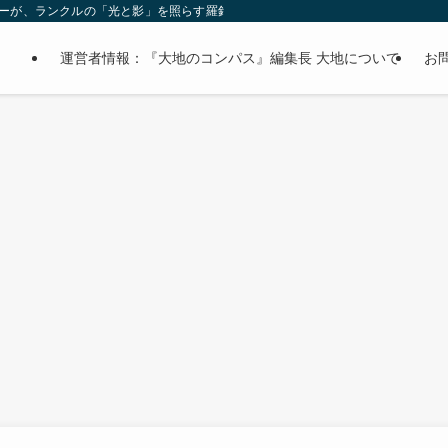
オーナーが、ランクルの「光と影」を照らす羅針盤。
運営者情報：『大地のコンパス』編集長 大地について
お