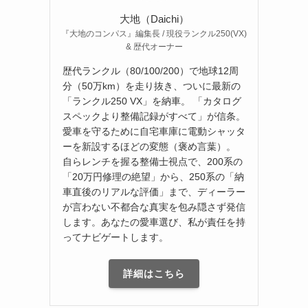
大地（Daichi）
『大地のコンパス』編集長 / 現役ランクル250(VX)
& 歴代オーナー
歴代ランクル（80/100/200）で地球12周
分（50万km）を走り抜き、ついに最新の
「ランクル250 VX」を納車。 「カタログ
スペックより整備記録がすべて」が信条。
愛車を守るために自宅車庫に電動シャッタ
ーを新設するほどの変態（褒め言葉）。
自らレンチを握る整備士視点で、200系の
「20万円修理の絶望」から、250系の「納
車直後のリアルな評価」まで、ディーラー
が言わない不都合な真実を包み隠さず発信
します。あなたの愛車選び、私が責任を持
ってナビゲートします。
詳細はこちら