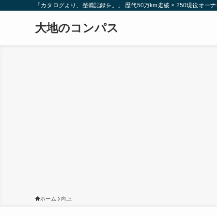
「カタログより、整備記録を。」 歴代50万km走破 × 250現役
大地のコンパス
ホーム
向上