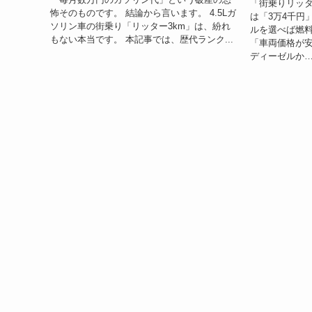
「街乗りリッタ
怖そのものです。 結論から言います。 4.5Lガ
は「3万4千円
ソリン車の街乗り「リッター3km」は、紛れ
ルを選べば燃
もない本当です。 本記事では、歴代ランク...
「車両価格が安
ディーゼルか…