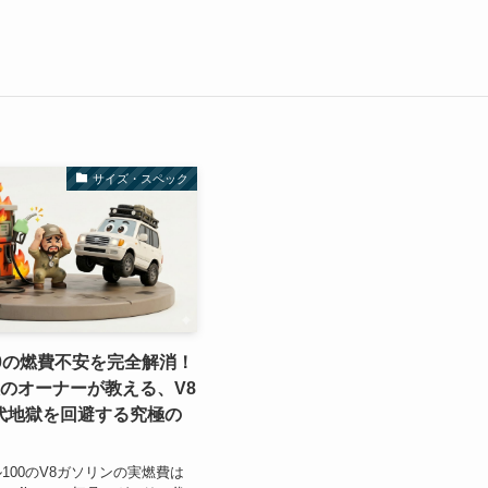
サイズ・スペック
0の燃費不安を完全解消！
破のオーナーが教える、V8
代地獄を回避する究極の
100のV8ガソリンの実燃費は