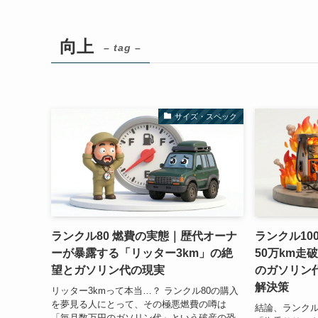
向上
– tag –
サイズ・スペック
ランクル80 燃費の実態｜歴代オーナ
ランクル10
ーが暴露する「リッター3km」の絶
50万km走
望とガソリン代の現実
のガソリン
解決策
リッター3kmって本当…？ ランクル80の購入
を夢見る人にとって、その極悪燃費の噂は
結論、ランクル
「毎月数万円のガソリン代」という破産の恐