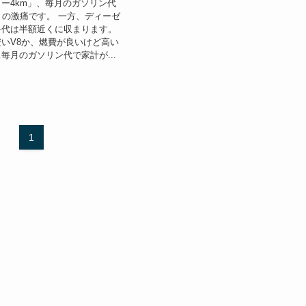
ー4km」、毎月のガソリン代
」の激痛です。 一方、ディーゼ
料代は半額近くに収まります。
いV8か、燃費が良いけど高い
毎月のガソリン代で家計が...
1