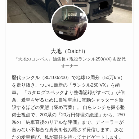
大地（Daichi）
『大地のコンパス』編集長 / 現役ランクル250(VX) & 歴代
オーナー
歴代ランクル（80/100/200）で地球12周分（50万km）
を走り抜き、ついに最新の「ランクル250 VX」を納
車。 「カタログスペックより整備記録がすべて」が信
条。愛車を守るために自宅車庫に電動シャッターを新
設するほどの変態（褒め言葉）。 自らレンチを握る整
備士視点で、200系の「20万円修理の絶望」から、250
系の「納車直後のリアルな評価」まで、ディーラーが
言わない不都合な真実を包み隠さず発信します。あな
たの愛車選び、私が責任を持ってナビゲートします。