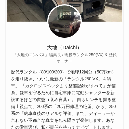
大地（Daichi）
『大地のコンパス』編集長 / 現役ランクル250(VX) & 歴代
オーナー
歴代ランクル（80/100/200）で地球12周分（50万km）
を走り抜き、ついに最新の「ランクル250 VX」を納
車。 「カタログスペックより整備記録がすべて」が信
条。愛車を守るために自宅車庫に電動シャッターを新
設するほどの変態（褒め言葉）。 自らレンチを握る整
備士視点で、200系の「20万円修理の絶望」から、250
系の「納車直後のリアルな評価」まで、ディーラーが
言わない不都合な真実を包み隠さず発信します。あな
たの愛車選び、私が責任を持ってナビゲートします。