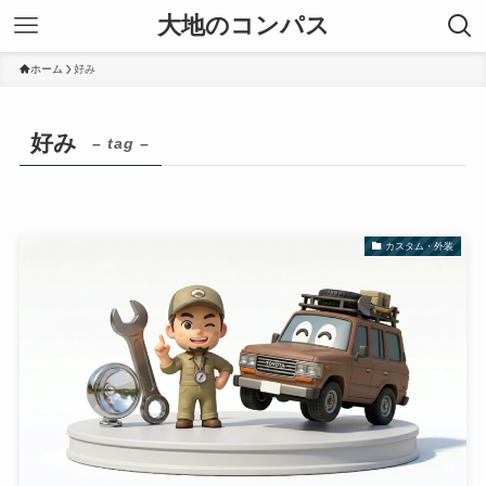
大地のコンパス
ホーム
好み
好み
– tag –
カスタム・外装