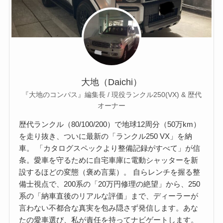
大地（Daichi）
『大地のコンパス』編集長 / 現役ランクル250(VX) & 歴代
オーナー
歴代ランクル（80/100/200）で地球12周分（50万km）
を走り抜き、ついに最新の「ランクル250 VX」を納
車。 「カタログスペックより整備記録がすべて」が信
条。愛車を守るために自宅車庫に電動シャッターを新
設するほどの変態（褒め言葉）。 自らレンチを握る整
備士視点で、200系の「20万円修理の絶望」から、250
系の「納車直後のリアルな評価」まで、ディーラーが
言わない不都合な真実を包み隠さず発信します。あな
たの愛車選び、私が責任を持ってナビゲートします。