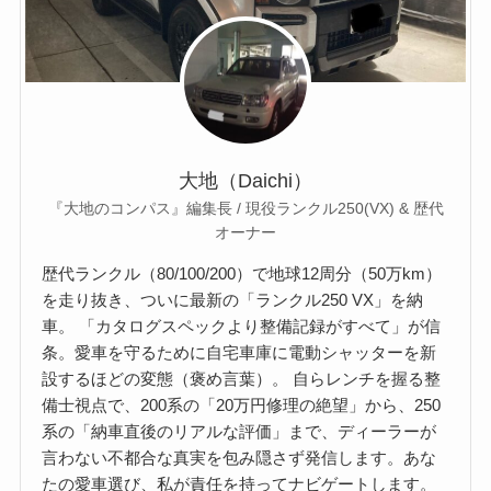
大地（Daichi）
『大地のコンパス』編集長 / 現役ランクル250(VX) & 歴代
オーナー
歴代ランクル（80/100/200）で地球12周分（50万km）
を走り抜き、ついに最新の「ランクル250 VX」を納
車。 「カタログスペックより整備記録がすべて」が信
条。愛車を守るために自宅車庫に電動シャッターを新
設するほどの変態（褒め言葉）。 自らレンチを握る整
備士視点で、200系の「20万円修理の絶望」から、250
系の「納車直後のリアルな評価」まで、ディーラーが
言わない不都合な真実を包み隠さず発信します。あな
たの愛車選び、私が責任を持ってナビゲートします。