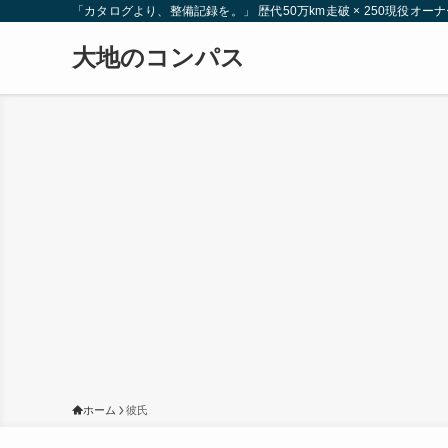
「カタログより、整備記録を。」 歴代50万km走破 × 250現役
大地のコンパス
ホーム
彼氏