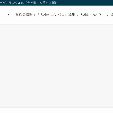
オーナーが、ランクルの「光と影」を照らす羅針盤。
運営者情報：『大地のコンパス』編集長 大地について
お