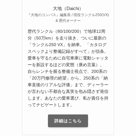
大地（Daichi）
『大地のコンパス』編集長 / 現役ランクル250(VX)
& 歴代オーナー
歴代ランクル（80/100/200）で地球12周
分（50万km）を走り抜き、ついに最新の
「ランクル250 VX」を納車。 「カタログ
スペックより整備記録がすべて」が信条。
愛車を守るために自宅車庫に電動シャッタ
ーを新設するほどの変態（褒め言葉）。
自らレンチを握る整備士視点で、200系の
「20万円修理の絶望」から、250系の「納
車直後のリアルな評価」まで、ディーラー
が言わない不都合な真実を包み隠さず発信
します。あなたの愛車選び、私が責任を持
ってナビゲートします。
詳細はこちら