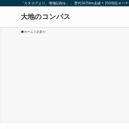
「カタログより、整備記録を。」 歴代50万km走破 × 250現役
大地のコンパス
ホーム
必要か