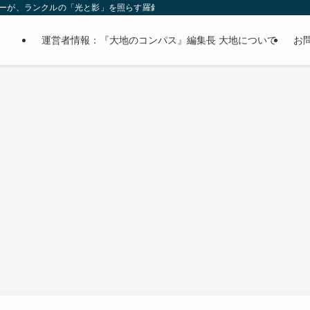
オーナーが、ランクルの「光と影」を照らす羅針盤。
運営者情報：『大地のコンパス』編集長 大地について
お