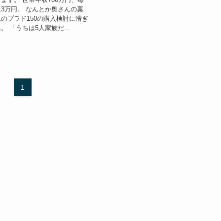
3万円。 なんとか奥さんの稟
のプラド150の購入検討に漕ぎ
 「うちは5人家族だ...
1