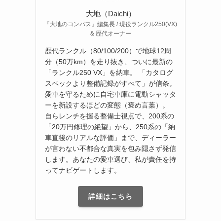
大地（Daichi）
『大地のコンパス』編集長 / 現役ランクル250(VX)
& 歴代オーナー
歴代ランクル（80/100/200）で地球12周
分（50万km）を走り抜き、ついに最新の
「ランクル250 VX」を納車。 「カタログ
スペックより整備記録がすべて」が信条。
愛車を守るために自宅車庫に電動シャッタ
ーを新設するほどの変態（褒め言葉）。
自らレンチを握る整備士視点で、200系の
「20万円修理の絶望」から、250系の「納
車直後のリアルな評価」まで、ディーラー
が言わない不都合な真実を包み隠さず発信
します。あなたの愛車選び、私が責任を持
ってナビゲートします。
詳細はこちら