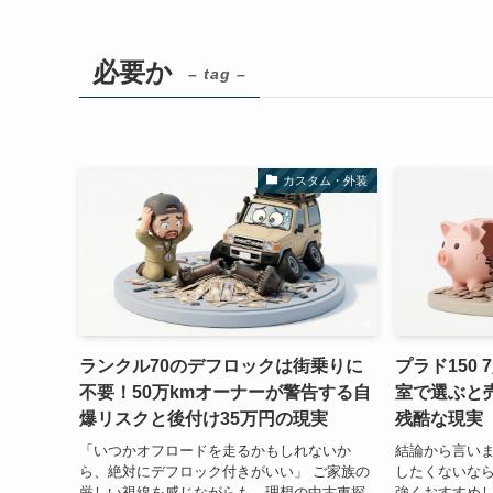
必要か
– tag –
カスタム・外装
ランクル70のデフロックは街乗りに
プラド150
不要！50万kmオーナーが警告する自
室で選ぶと
爆リスクと後付け35万円の現実
残酷な現実
「いつかオフロードを走るかもしれないか
結論から言いま
ら、絶対にデフロック付きがいい」 ご家族の
したくないなら
厳しい視線を感じながらも、理想の中古車探
強くおすすめし