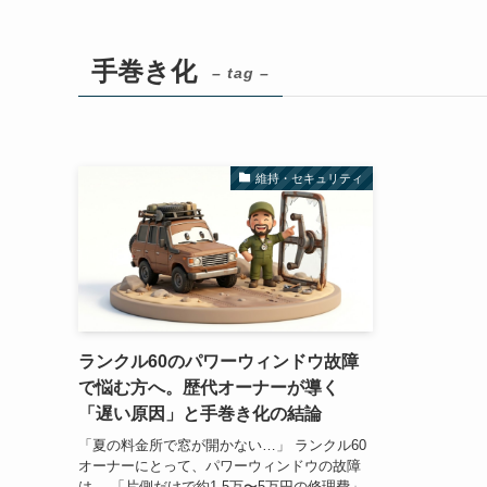
手巻き化
– tag –
維持・セキュリティ
ランクル60のパワーウィンドウ故障
で悩む方へ。歴代オーナーが導く
「遅い原因」と手巻き化の結論
「夏の料金所で窓が開かない…」 ランクル60
オーナーにとって、パワーウィンドウの故障
は、 「片側だけで約1.5万〜5万円の修理費」