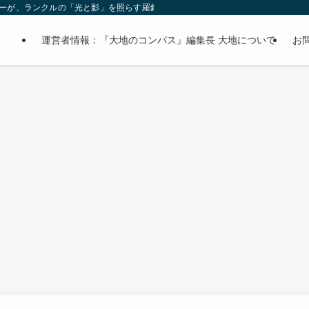
オーナーが、ランクルの「光と影」を照らす羅針盤。
運営者情報：『大地のコンパス』編集長 大地について
お