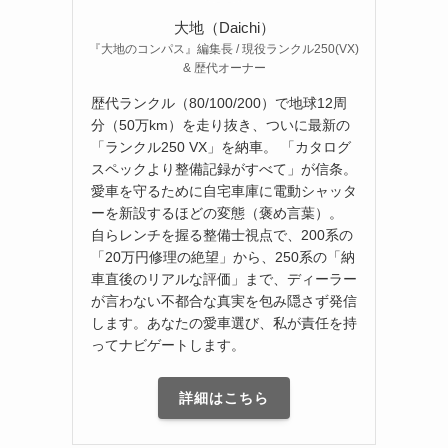
大地（Daichi）
『大地のコンパス』編集長 / 現役ランクル250(VX)
& 歴代オーナー
歴代ランクル（80/100/200）で地球12周
分（50万km）を走り抜き、ついに最新の
「ランクル250 VX」を納車。 「カタログ
スペックより整備記録がすべて」が信条。
愛車を守るために自宅車庫に電動シャッタ
ーを新設するほどの変態（褒め言葉）。
自らレンチを握る整備士視点で、200系の
「20万円修理の絶望」から、250系の「納
車直後のリアルな評価」まで、ディーラー
が言わない不都合な真実を包み隠さず発信
します。あなたの愛車選び、私が責任を持
ってナビゲートします。
詳細はこちら