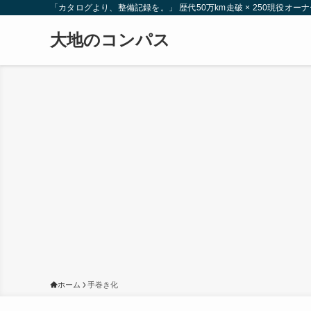
「カタログより、整備記録を。」 歴代50万km走破 × 250現役
大地のコンパス
ホーム
手巻き化