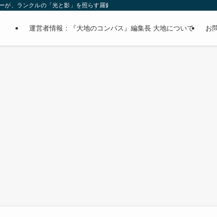
オーナーが、ランクルの「光と影」を照らす羅針盤。
運営者情報：『大地のコンパス』編集長 大地について
お