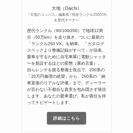
大地（Daichi）
『大地のコンパス』編集長 / 現役ランクル250(VX)
& 歴代オーナー
歴代ランクル（80/100/200）で地球12周
分（50万km）を走り抜き、ついに最新の
「ランクル250 VX」を納車。 「カタログ
スペックより整備記録がすべて」が信条。
愛車を守るために自宅車庫に電動シャッタ
ーを新設するほどの変態（褒め言葉）。
自らレンチを握る整備士視点で、200系の
「20万円修理の絶望」から、250系の「納
車直後のリアルな評価」まで、ディーラー
が言わない不都合な真実を包み隠さず発信
します。あなたの愛車選び、私が責任を持
ってナビゲートします。
詳細はこちら