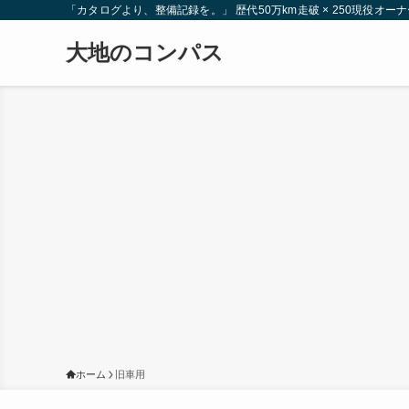
「カタログより、整備記録を。」 歴代50万km走破 × 250現役
大地のコンパス
ホーム
旧車用