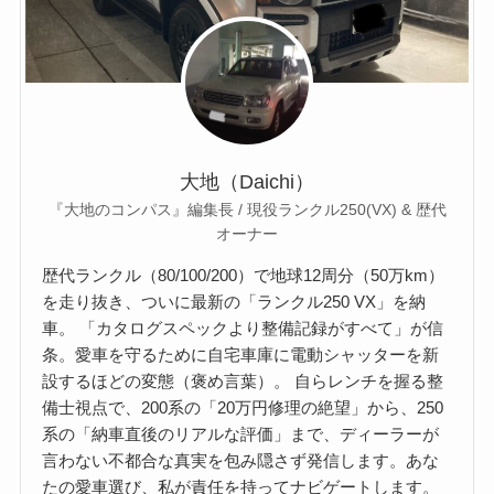
大地（Daichi）
『大地のコンパス』編集長 / 現役ランクル250(VX) & 歴代
オーナー
歴代ランクル（80/100/200）で地球12周分（50万km）
を走り抜き、ついに最新の「ランクル250 VX」を納
車。 「カタログスペックより整備記録がすべて」が信
条。愛車を守るために自宅車庫に電動シャッターを新
設するほどの変態（褒め言葉）。 自らレンチを握る整
備士視点で、200系の「20万円修理の絶望」から、250
系の「納車直後のリアルな評価」まで、ディーラーが
言わない不都合な真実を包み隠さず発信します。あな
たの愛車選び、私が責任を持ってナビゲートします。