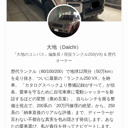
大地（Daichi）
『大地のコンパス』編集長 / 現役ランクル250(VX) & 歴代
オーナー
歴代ランクル（80/100/200）で地球12周分（50万km）
を走り抜き、ついに最新の「ランクル250 VX」を納
車。 「カタログスペックより整備記録がすべて」が信
条。愛車を守るために自宅車庫に電動シャッターを新
設するほどの変態（褒め言葉）。 自らレンチを握る整
備士視点で、200系の「20万円修理の絶望」から、250
系の「納車直後のリアルな評価」まで、ディーラーが
言わない不都合な真実を包み隠さず発信します。あな
たの愛車選び、私が責任を持ってナビゲートします。