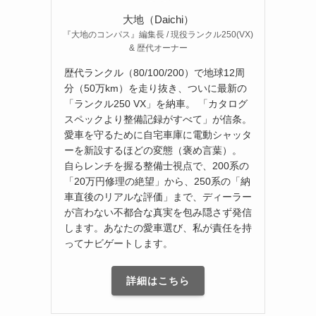
大地（Daichi）
『大地のコンパス』編集長 / 現役ランクル250(VX)
& 歴代オーナー
歴代ランクル（80/100/200）で地球12周
分（50万km）を走り抜き、ついに最新の
「ランクル250 VX」を納車。 「カタログ
スペックより整備記録がすべて」が信条。
愛車を守るために自宅車庫に電動シャッタ
ーを新設するほどの変態（褒め言葉）。
自らレンチを握る整備士視点で、200系の
「20万円修理の絶望」から、250系の「納
車直後のリアルな評価」まで、ディーラー
が言わない不都合な真実を包み隠さず発信
します。あなたの愛車選び、私が責任を持
ってナビゲートします。
詳細はこちら