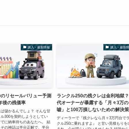
購入・最新情報
購入・最新
0のリセールバリュー予測
ランクル250の残クレは金利地獄
年後の残価率
代オーナーが暴露する「月々3万の
嘘」と100万損しないための解決
ば儲かるんでしょ？ そんな甘
ル300を契約しようとしてい
ディーラーで『残クレなら月々3万円台で
でに納車待ちのあなたへ。 結
クル250に乗れますよ』 と甘い見積もりを
、その神話は半分正解で、半分
され、心が揺らいでいませんか？ 結論か