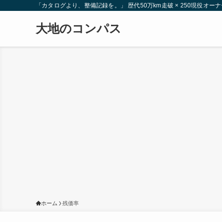
「カタログより、整備記録を。」 歴代50万km走破 × 250現役
大地のコンパス
ホーム
残価率