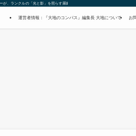
オーナーが、ランクルの「光と影」を照らす羅針盤。
運営者情報：『大地のコンパス』編集長 大地について
お