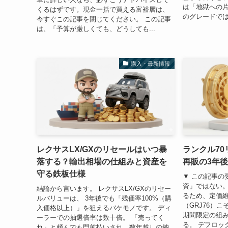
は「地獄への片
くるはずです。現金一括で買える富裕層は、
のグレードでは
今すぐこの記事を閉じてください。 この記事
は、「予算が厳しくても、どうしても...
購入・最新情報
レクサスLX/GXのリセールはいつ暴
ランクル7
落する？輸出相場の仕組みと資産を
再販の3年後
守る鉄板仕様
▼ この記事の要
資」ではない。 
結論から言います。 レクサスLX/GXのリセー
るため、定価維
ルバリューは、 3年後でも「残価率100%（購
（GRJ76）こ
入価格以上）」を狙えるバケモノです。 ディ
期間限定の組
ーラーでの抽選倍率は数十倍。 「売ってく
る。 デフロッ
れ」と頼んでも門前払いされ、数年越しの納