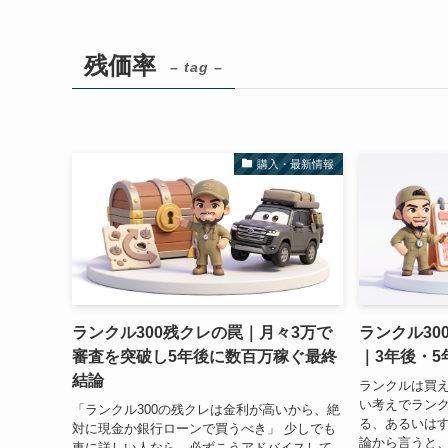
残価率
– tag –
購入・最新情報
ランクル300残クレの罠｜月々3万で
ランクル30
審査を突破し5年後に数百万稼ぐ最終
｜3年後・5
結論
ランクルは買え
い考えでランク
「ランクル300の残クレは金利が高いから、絶
る、あるいはす
対に現金か銀行ローンで買うべき」 少しでも
論から言うと
車に詳しい人なら、必ずこうアドバイスして