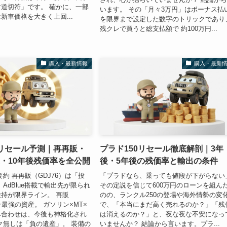
道切符」です。 確かに、一部
います。 その「月々3万円」はボーナス払
新車価格を大きく上回...
を限界まで設定した数字のトリックであり
残クレで買うと総支払額で 約100万円...
購入・最新情報
購入・最新
0リセール予測｜再再販・
プラド150リセール徹底解剖｜3年
・10年後残価率を全公開
後・5年後の残価率と輸出の条件
約 再再販（GDJ76）は「投
「プラドなら、乗っても値段が下がらない
AdBlue搭載で輸出先が限られ
その定説を信じて600万円のローンを組ん
持が限界ライン。 再販
のの、ランクル250の登場や海外情勢の変
そ最強の資産。 ガソリン×MT×
で、「本当にまだ高く売れるのか？」「残
み合わせは、今後も神格化され
は消えるのか？」と、夜な夜な不安になっ
ク無しは「負の遺産」。 装備の
いませんか？ 結論から言います。プラ...