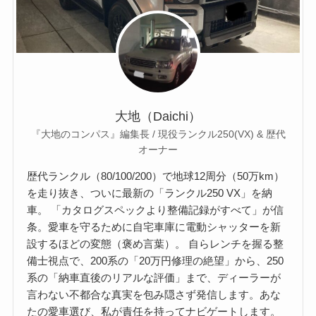
大地（Daichi）
『大地のコンパス』編集長 / 現役ランクル250(VX) & 歴代
オーナー
歴代ランクル（80/100/200）で地球12周分（50万km）
を走り抜き、ついに最新の「ランクル250 VX」を納
車。 「カタログスペックより整備記録がすべて」が信
条。愛車を守るために自宅車庫に電動シャッターを新
設するほどの変態（褒め言葉）。 自らレンチを握る整
備士視点で、200系の「20万円修理の絶望」から、250
系の「納車直後のリアルな評価」まで、ディーラーが
言わない不都合な真実を包み隠さず発信します。あな
たの愛車選び、私が責任を持ってナビゲートします。